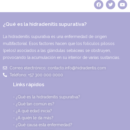
F
T
Y
a
w
o
c
i
u
e
t
t
b
t
u
¿Qué es la hidradenitis supurativa?
o
e
b
o
r
e
k
La hidradenitis supurativa es una enfermedad de origen
multifactorial. Esos factores hacen que los folículos pilosos
(pelos) asociados a las glándulas sebáceas se obstruyen,
provocando la acumulación en su interior de varias sustancias.
Correo electrónico: contacto.info@hidradentis.com
Teléfono: +57 300 000 0000
Links rápidos
- ¿Qué es la hidradenitis supurativa?
- ¿Qué tan común es?
- ¿A qué edad inicia?
- ¿A quién le da más?
- ¿Qué causa esta enfermedad?